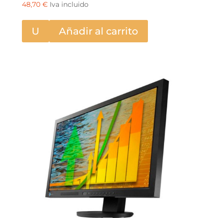
48,70
€
Iva incluido
U
Añadir al carrito