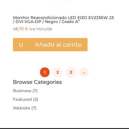
Monitor Reacondicionado LED EIZO EV2336W 23
/ DVI-VGA-DP / Negro / Grado A”
48,70
€
Iva incluido
U
Añadir al carrito
1
2
3
→
Browse Categories
Business
(7)
Featured
(3)
Website
(7)