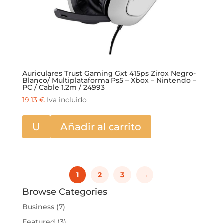
Auriculares Trust Gaming Gxt 415ps Zirox Negro-
Blanco/ Multiplataforma Ps5 – Xbox – Nintendo –
PC / Cable 1.2m / 24993
19,13
€
Iva incluido
U
Añadir al carrito
1
2
3
→
Browse Categories
Business
(7)
Featured
(3)