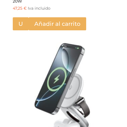
20W
47,25
€
Iva incluido
U
Añadir al carrito