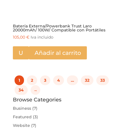
Batería Externa/Powerbank Trust Laro
20000mAh/ 100W/ Compatible con Portátiles
105,00
€
Iva incluido
U
Añadir al carrito
1
2
3
4
…
32
33
34
→
Browse Categories
Business
(7)
Featured
(3)
Website
(7)