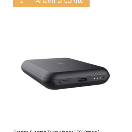
U
Añadir al carrito
Batería Externa Trust Magno/ 5000mAh/