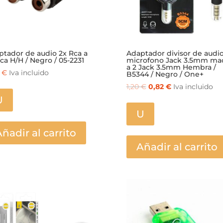
ptador de audio 2x Rca a
Adaptador divisor de audio
ca H/H / Negro / 05-2231
microfono Jack 3.5mm ma
a 2 Jack 3.5mm Hembra /
2
€
Iva incluido
B5344 / Negro / One+
El
El
1,20
€
0,82
€
Iva incluido
precio
precio
U
original
actual
U
era:
es:
ñadir al carrito
1,20 €.
0,82 €.
Añadir al carrito