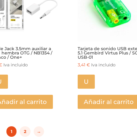
e Jack 3.5mm auxiliar a
Tarjeta de sonido USB ext
 hembra OTG / NB1354 /
5.1 Gembird Virtus Plus / S
nco / One+
USB-01
€
Iva incluido
3,41
€
Iva incluido
U
U
ñadir al carrito
Añadir al carrito
1
2
→