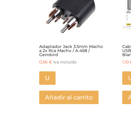
Adaptador Jack 3.5mm Macho
Cabl
a 2x Rca Macho / A-458 /
USB
Gembird
Bla
0,56
€
Iva incluido
1,10
U
Añadir al carrito
A