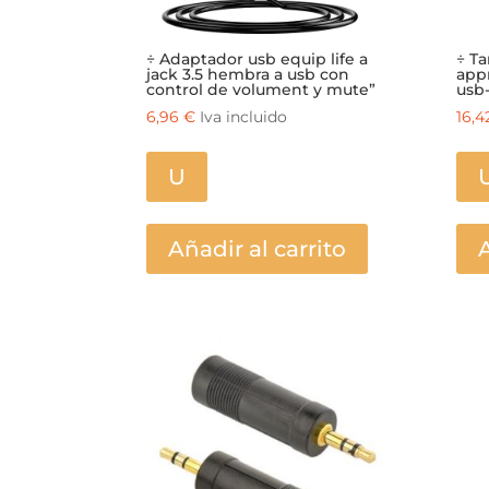
÷ Adaptador usb equip life a
÷ Ta
jack 3.5 hembra a usb con
app
control de volument y mute”
usb-
6,96
€
Iva incluido
16,
U
Añadir al carrito
A