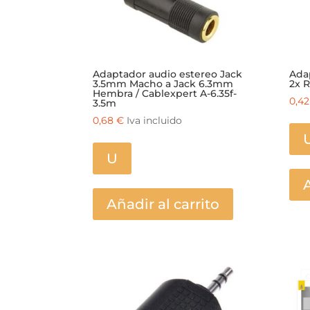
Adaptador audio estereo Jack
Ada
3.5mm Macho a Jack 6.3mm
2x R
Hembra / Cablexpert A-6.35f-
0,4
3.5m
0,68
€
Iva incluido
U
A
Añadir al carrito