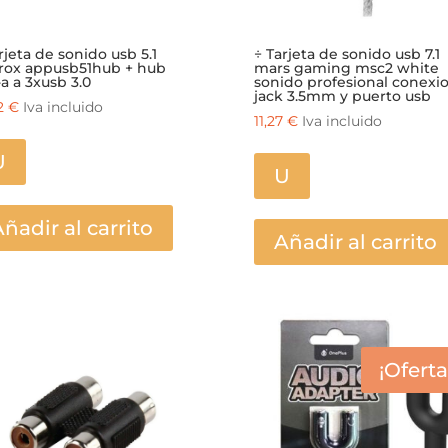
rjeta de sonido usb 5.1
÷ Tarjeta de sonido usb 7.1
rox appusb51hub + hub
mars gaming msc2 white
a a 3xusb 3.0
sonido profesional conexi
jack 3.5mm y puerto usb
42
€
Iva incluido
11,27
€
Iva incluido
U
U
ñadir al carrito
Añadir al carrito
¡Oferta