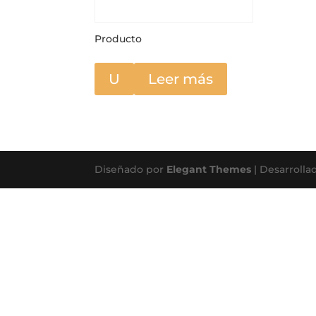
Producto
U
Leer más
Diseñado por
Elegant Themes
| Desarrolla