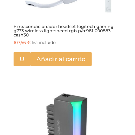
÷ (reacondicionado) headset logitech gaming
g733 wireless lightspeed rgb p/n:981-000883
cash30
107,56
€
Iva incluido
U
Añadir al carrito