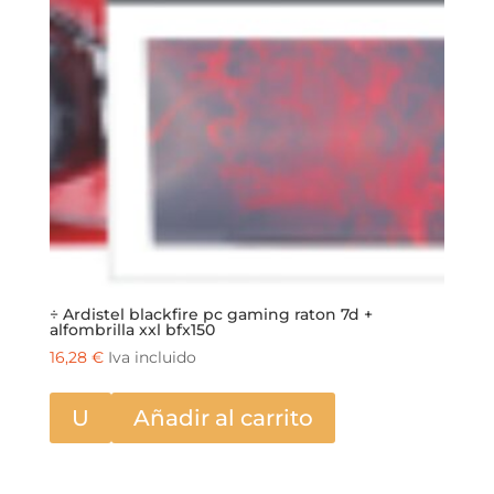
÷ Ardistel blackfire pc gaming raton 7d +
alfombrilla xxl bfx150
16,28
€
Iva incluido
U
Añadir al carrito