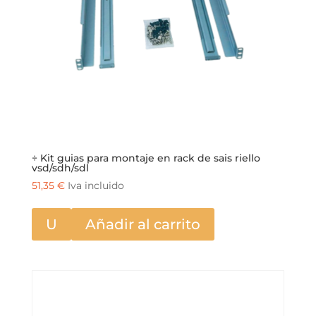
÷ Kit guias para montaje en rack de sais riello
vsd/sdh/sdl
51,35
€
Iva incluido
U
Añadir al carrito