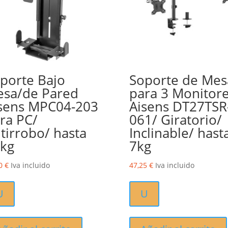
porte Bajo
Soporte de Mes
sa/de Pared
para 3 Monitor
sens MPC04-203
Aisens DT27TSR
ra PC/
061/ Giratorio/
tirrobo/ hasta
Inclinable/ hast
kg
7kg
50
€
Iva incluido
47,25
€
Iva incluido
U
U