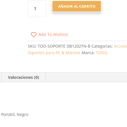
SOPORTE
AÑADIR AL CARRITO
DE
MESA
PARA
2
Add To Wishlist
MONITORES
Y
SKU:
TOO-SOPORTE DB1202TN-B
Categorías:
Acceso
1
Soportes para PC & Monitor
Marca:
TOOQ
PORTÁTIL
TOOQ
DB1202TN-
B/
Valoraciones (0)
GIRATORIO/
INCLINABLE/
HASTA
9KG
CANTIDAD
 Portátil, Negro