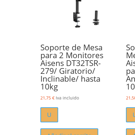
Soporte de Mesa
So
para 2 Monitores
Me
Aisens DT32TSR-
Ai
279/ Giratorio/
pa
Inclinable/ hasta
An
10kg
10
21,75
€
Iva incluido
21,
U