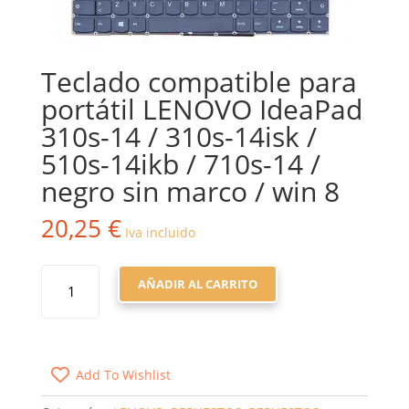
Teclado compatible para
portátil LENOVO IdeaPad
310s-14 / 310s-14isk /
510s-14ikb / 710s-14 /
negro sin marco / win 8
20,25
€
Iva incluido
TECLADO
AÑADIR AL CARRITO
COMPATIBLE
PARA
PORTÁTIL
LENOVO
Add To Wishlist
IDEAPAD
310S-