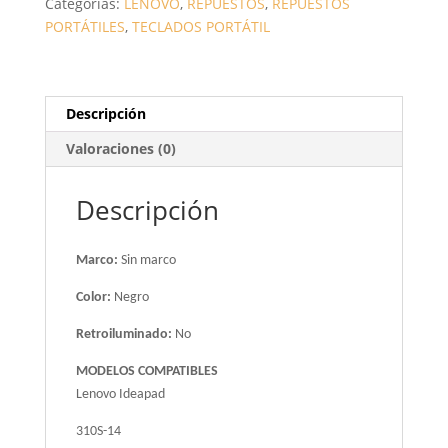
Categorías:
LENOVO
,
REPUESTOS
,
REPUESTOS
14
PORTÁTILES
,
TECLADOS PORTÁTIL
/
310S-
14ISK
/
Descripción
510S-
Valoraciones (0)
14IKB
/
710S-
Descripción
14
/
Marco:
Sin marco
NEGRO
SIN
Color:
Negro
MARCO
Retroiluminado:
No
/
WIN
MODELOS COMPATIBLES
8
Lenovo Ideapad
CANTIDAD
310S-14