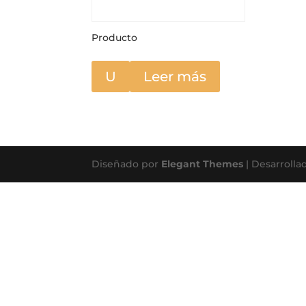
Producto
U
Leer más
Diseñado por
Elegant Themes
| Desarrolla