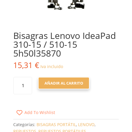
Bisagras Lenovo IdeaPad
310-15 / 510-15
5h50l35870
15,31
€
Iva incluido
BISAGRAS
AÑADIR AL CARRITO
LENOVO
IDEAPAD
310-
15
Add To Wishlist
/
510-
Categorías:
BISAGRAS PORTÁTIL
,
LENOVO
,
15
REPUESTOS
,
REPUESTOS PORTÁTILES