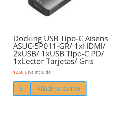
Docking USB Tipo-C Aisens
ASUC-5P011-GR/ 1xHDMI/
2xUSB/ 1xUSB Tipo-C PD/
1xLector Tarjetas/ Gris
12,50
€
Iva incluido
U
Añadir al carrito