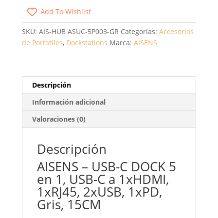
AISENS
Add To Wishlist
ASUC-
5P003-
SKU:
AIS-HUB ASUC-5P003-GR
Categorías:
Accesorios
GR/
de Portatiles
,
Dockstations
Marca:
AISENS
1XHDMI/
2XUSB/
1XRJ45/
1XUSB
Descripción
TIPO-
Información adicional
C
PD/
Valoraciones (0)
GRIS
CANTIDAD
Descripción
AISENS – USB-C DOCK 5
en 1, USB-C a 1xHDMI,
1xRJ45, 2xUSB, 1xPD,
Gris, 15CM