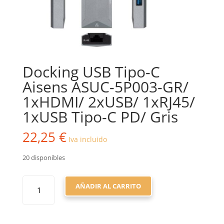
Docking USB Tipo-C
Aisens ASUC-5P003-GR/
1xHDMI/ 2xUSB/ 1xRJ45/
1xUSB Tipo-C PD/ Gris
22,25
€
Iva incluido
20 disponibles
DOCKING
AÑADIR AL CARRITO
USB
TIPO-
C