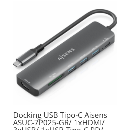
Docking USB Tipo-C Aisens
ASUC-7P025-GR/ 1xHDMI/
3xUSB/ 1xUSB Tipo-C PD/