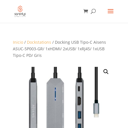
BÚSQUEDA
DE
PRODUCTOS
Inicio
/
Dockstations
/ Docking USB Tipo-C Aisens
ASUC-5P003-GR/ 1xHDMI/ 2xUSB/ 1xRJ45/ 1xUSB
Tipo-C PD/ Gris