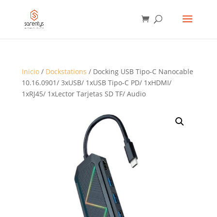
BÚSQUEDA
DE
PRODUCTOS
Inicio
/
Dockstations
/ Docking USB Tipo-C Nanocable
10.16.0901/ 3xUSB/ 1xUSB Tipo-C PD/ 1xHDMI/
1xRJ45/ 1xLector Tarjetas SD TF/ Audio