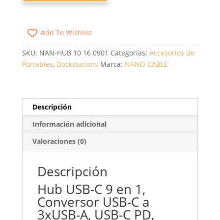
TIPO-
C
Add To Wishlist
NANOCABLE
10.16.0901/
SKU:
NAN-HUB 10 16 0901
Categorías:
Accesorios de
3XUSB/
Portatiles
,
Dockstations
Marca:
NANO CABLE
1XUSB
TIPO-
C
PD/
Descripción
1XHDMI/
1XRJ45/
Información adicional
1XLECTOR
Valoraciones (0)
TARJETAS
SD
Descripción
TF/
AUDIO
Hub USB-C 9 en 1,
CANTIDAD
Conversor USB-C a
3xUSB-A, USB-C PD,