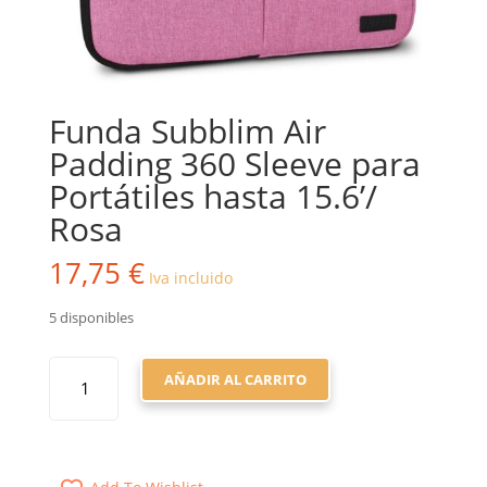
Funda Subblim Air
Padding 360 Sleeve para
Portátiles hasta 15.6’/
Rosa
17,75
€
Iva incluido
5 disponibles
FUNDA
AÑADIR AL CARRITO
SUBBLIM
AIR
PADDING
360