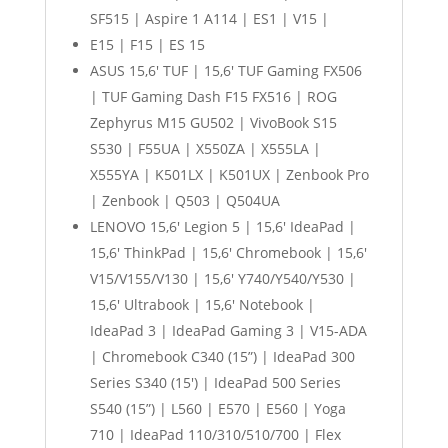
SF515 | Aspire 1 A114 | ES1 | V15 |
E15 | F15 | ES 15
ASUS 15,6′ TUF | 15,6′ TUF Gaming FX506
| TUF Gaming Dash F15 FX516 | ROG
Zephyrus M15 GU502 | VivoBook S15
S530 | F55UA | X550ZA | X555LA |
X555YA | K501LX | K501UX | Zenbook Pro
| Zenbook | Q503 | Q504UA
LENOVO 15,6′ Legion 5 | 15,6′ IdeaPad |
15,6′ ThinkPad | 15,6′ Chromebook | 15,6′
V15/V155/V130 | 15,6′ Y740/Y540/Y530 |
15,6′ Ultrabook | 15,6′ Notebook |
IdeaPad 3 | IdeaPad Gaming 3 | V15-ADA
| Chromebook C340 (15”) | IdeaPad 300
Series S340 (15′) | IdeaPad 500 Series
S540 (15”) | L560 | E570 | E560 | Yoga
710 | IdeaPad 110/310/510/700 | Flex