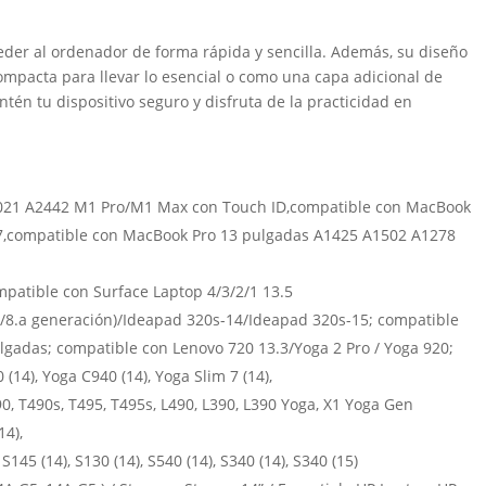
ceder al ordenador de forma rápida y sencilla. Además, su diseño
compacta para llevar lo esencial o como una capa adicional de
tén tu dispositivo seguro y disfruta de la practicidad en
021 A2442 M1 Pro/M1 Max con Touch ID,compatible con MacBook
7,compatible con MacBook Pro 13 pulgadas A1425 A1502 A1278
patible con Surface Laptop 4/3/2/1 13.5
/8.a generación)/Ideapad 320s-14/Ideapad 320s-15; compatible
gadas; compatible con Lenovo 720 13.3/Yoga 2 Pro / Yoga 920;
(14), Yoga C940 (14), Yoga Slim 7 (14),
90, T490s, T495, T495s, L490, L390, L390 Yoga, X1 Yoga Gen
14),
, S145 (14), S130 (14), S540 (14), S340 (14), S340 (15)