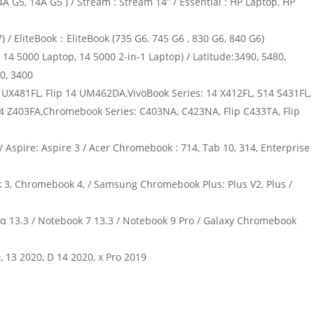
 G5, 14A G5 ) / Stream : Stream 14” / Essential : HP Laptop, HP
) / EliteBook：EliteBook (735 G6, 745 G6 , 830 G6, 840 G6)
 14 5000 Laptop, 14 5000 2-in-1 Laptop) / Latitude:3490, 5480,
0, 3400
 UX481FL, Flip 14 UM462DA,VivoBook Series: 14 X412FL, S14 S431FL,
S14 Z403FA,Chromebook Series: C403NA, C423NA, Flip C433TA, Flip
 3 / Aspire: Aspire 3 / Acer Chromebook : 714, Tab 10, 314, Enterprise
, Chromebook 4, / Samsung Chromebook Plus: Plus V2, Plus /
x α 13.3 / Notebook 7 13.3 / Notebook 9 Pro / Galaxy Chromebook
13 2020, D 14 2020, x Pro 2019