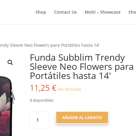
BÚSQUEDA
DE
Shop
Contact Us
Molti – Showcase
Sho
PRODUCTOS
ndy Sleeve Neo Flowers para Portátiles hasta 14′
Funda Subblim Trendy
Sleeve Neo Flowers para
Portátiles hasta 14′
11,25
€
Iva incluido
8 disponibles
FUNDA
AÑADIR AL CARRITO
SUBBLIM
TRENDY
SLEEVE