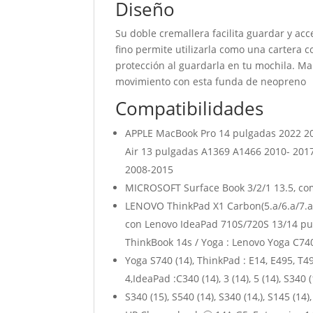
Diseño
Su doble cremallera facilita guardar y ac
fino permite utilizarla como una cartera 
protección al guardarla en tu mochila. Man
movimiento con esta funda de neopreno
Compatibilidades
APPLE MacBook Pro 14 pulgadas 2022 2
Air 13 pulgadas A1369 A1466 2010- 201
2008-2015
MICROSOFT Surface Book 3/2/1 13.5, com
LENOVO ThinkPad X1 Carbon(5.a/6.a/7.a
con Lenovo IdeaPad 710S/720S 13/14 pul
ThinkBook 14s / Yoga : Lenovo Yoga C740 
Yoga S740 (14), ThinkPad : E14, E495, T4
4,IdeaPad :C340 (14), 3 (14), 5 (14), S340 (
S340 (15), S540 (14), S340 (14,), S145 (14)