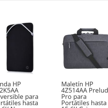
nda HP
Maletín HP
F2K5AA
4Z514AA Prelu
versible para
Pro para
rtátiles hasta
Portátiles hasta