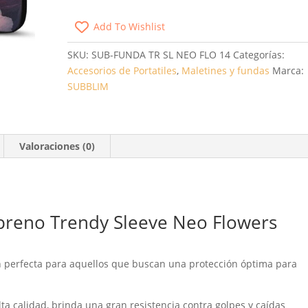
NEO
Add To Wishlist
FLOWERS
PARA
SKU:
SUB-FUNDA TR SL NEO FLO 14
Categorías:
PORTÁTILES
Accesorios de Portatiles
,
Maletines y fundas
Marca:
HASTA
SUBBLIM
14'
CANTIDAD
Valoraciones (0)
reno Trendy Sleeve Neo Flowers
n perfecta para aquellos que buscan una protección óptima para
a calidad, brinda una gran resistencia contra golpes y caídas