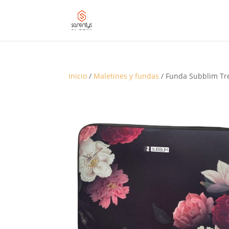
Inicio
/
Maletines y fundas
/ Funda Subblim Tre