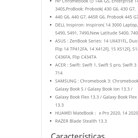
HP Chromebook 🙁 14A G5, Enterprise 14A
340S,ProBook: Probook( 430 G6, 430 G7,
440 G6, 440 G7, 445R G6, Probook 445 G7
DELL Inspiron: Inspiron( 14 3000 Laptop,
5490, 5491, 7490,New Latitude 5400, 740
ASUS : ZenBook Series: 14 UX431FL, Duo
Flip 14 TP412FA, 14 X412FJ, 15 X512FJ, 
C436FA, Flip C434TA
ACER : Swift: Swift 1, Swift 5 pro, Swift
714
SAMSUNG : Chromebook 3: Chromebook 3
Galaxy Book S / Galaxy Book Ion 13.3 /
Galaxy Book Flex 13.3 / Galaxy Book Fle
13.3
HUAWEI MateBook： x Pro 2020, 14 2020, 
RAZER Blade Stealth 13.3
Características