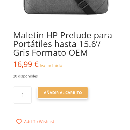
Maletín HP Prelude para
Portátiles hasta 15.6’/
Gris Formato OEM
16,99
€
Iva incluido
20 disponibles
MALETÍN
AÑADIR AL CARRITO
HP
PRELUDE
PARA
PORTÁTILES
Add To Wishlist
HASTA
15.6'/