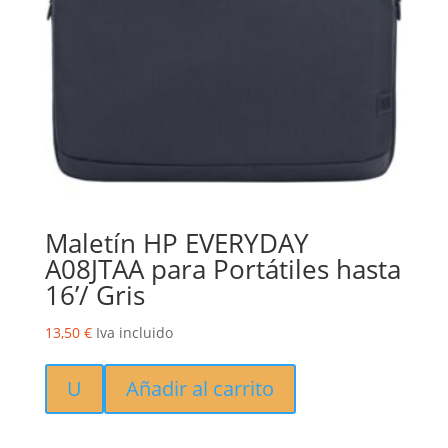
Maletín HP EVERYDAY
A08JTAA para Portátiles hasta
16’/ Gris
13,50
€
Iva incluido
U
Añadir al carrito