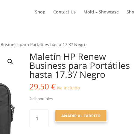
BÚSQUEDA
DE
Shop
Contact Us
Molti – Showcase
Sho
PRODUCTOS
Business para Portátiles hasta 17.3’/ Negro
Maletín HP Renew
Business para Portátiles
hasta 17.3’/ Negro
29,50
€
Iva incluido
2 disponibles
MALETÍN
AÑADIR AL CARRITO
HP
RENEW
BUSINESS