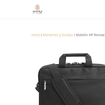
Inicio
/
Maletines y fundas
/ Maletín HP Renew 