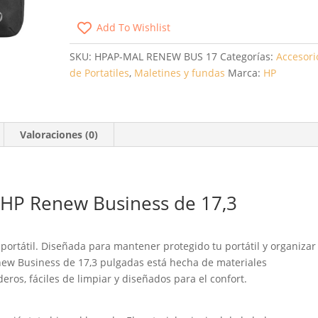
PARA
Add To Wishlist
PORTÁTILES
HASTA
SKU:
HPAP-MAL RENEW BUS 17
Categorías:
Accesori
17.3'/
de Portatiles
,
Maletines y fundas
Marca:
HP
NEGRO
CANTIDAD
Valoraciones (0)
s HP Renew Business de 17,3
 portátil. Diseñada para mantener protegido tu portátil y organizar
Renew Business de 17,3 pulgadas está hecha de materiales
ros, fáciles de limpiar y diseñados para el confort.