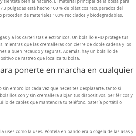
 y siéntete bien al hacerlo. El material principal de la bolsa para
17,3 pulgadas está hecho 100 % de plásticos recuperados del
leno proceden de materiales 100% reciclados y biodegradables.
gas y a los carteristas electrónicos. Un bolsillo RFID protege tus
es, mientras que las cremalleras con cierre de doble cadena y los
ones a buen recaudo y seguras. Además, hay un bolsillo de
ositivo de rastreo que localiza tu bolsa.
para ponerte en marcha en cualquier
 sin embrollos cada vez que necesites desplazarte, tanto si
olsillos con y sin cremallera alojan tus dispositivos, periféricos y
llo de cables que mantendrá tu teléfono, batería portátil o
 la uses como la uses. Póntela en bandolera o cógela de las asas y