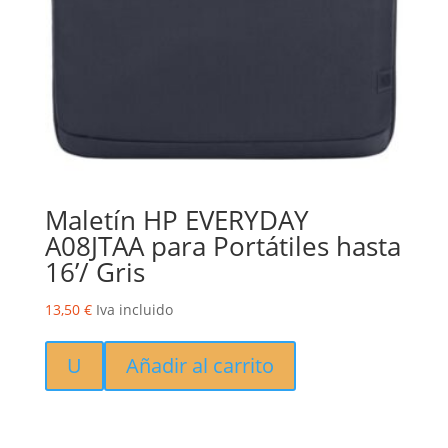
Maletín HP EVERYDAY
A08JTAA para Portátiles hasta
16’/ Gris
13,50
€
Iva incluido
U
Añadir al carrito