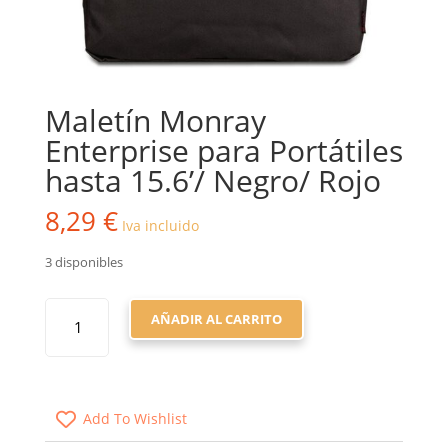
Maletín Monray
Enterprise para Portátiles
hasta 15.6’/ Negro/ Rojo
8,29
€
Iva incluido
3 disponibles
MALETÍN
AÑADIR AL CARRITO
MONRAY
ENTERPRISE
PARA
PORTÁTILES
Add To Wishlist
HASTA
15.6'/