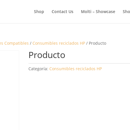
BÚSQUEDA
DE
Shop
Contact Us
Molti – Showcase
Sho
PRODUCTOS
es Compatibles
/
Consumibles reciclados HP
/ Producto
Producto
Categoría:
Consumibles reciclados HP