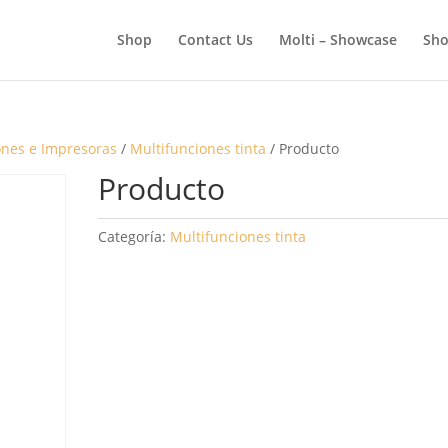
BÚSQUEDA
DE
Shop
Contact Us
Molti – Showcase
Sho
PRODUCTOS
ones e Impresoras
/
Multifunciones tinta
/ Producto
Producto
Categoría:
Multifunciones tinta