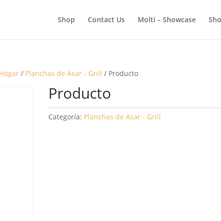
BÚSQUEDA
DE
Shop
Contact Us
Molti – Showcase
Sho
PRODUCTOS
 Hogar
/
Planchas de Asar - Grill
/ Producto
Producto
Categoría:
Planchas de Asar - Grill