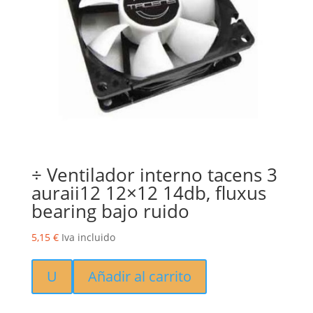
÷ Ventilador interno tacens 3
auraii12 12×12 14db, fluxus
bearing bajo ruido
5,15
€
Iva incluido
U
Añadir al carrito