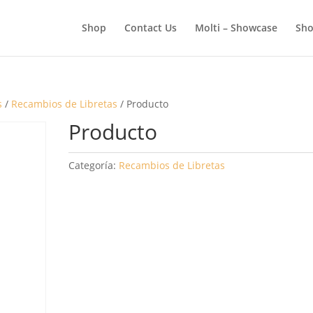
BÚSQUEDA
DE
Shop
Contact Us
Molti – Showcase
Sho
PRODUCTOS
s
/
Recambios de Libretas
/ Producto
Producto
Categoría:
Recambios de Libretas