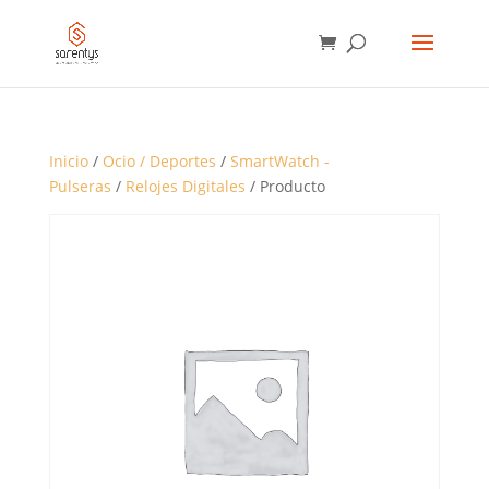
BÚSQUEDA
DE
PRODUCTOS
Inicio
/
Ocio / Deportes
/
SmartWatch -
Pulseras
/
Relojes Digitales
/ Producto