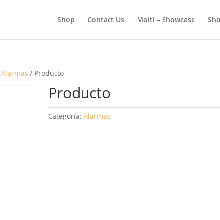
BÚSQUEDA
DE
Shop
Contact Us
Molti – Showcase
Sho
PRODUCTOS
/
Alarmas
/ Producto
Producto
Categoría:
Alarmas