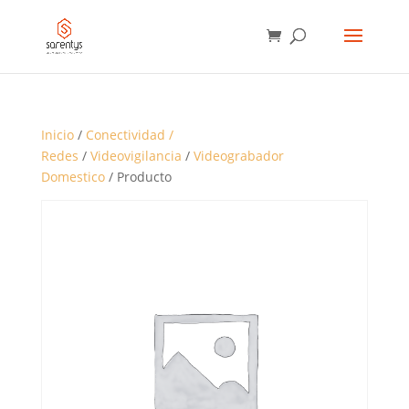
BÚSQUEDA
DE
PRODUCTOS
Inicio
/
Conectividad /
Redes
/
Videovigilancia
/
Videograbador
Domestico
/ Producto