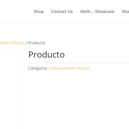
BÚSQUEDA
DE
Shop
Contact Us
Molti – Showcase
Sho
PRODUCTOS
ntes Pilotos
/ Producto
Producto
Categoría:
Componentes Pilotos