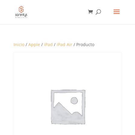
BÚSQUEDA
DE
PRODUCTOS
Inicio
/
Apple
/
iPad
/
iPad Air
/ Producto