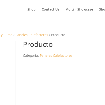
BÚSQUEDA
DE
Shop
Contact Us
Molti – Showcase
Sho
PRODUCTOS
 y Clima
/
Paneles Calefactores
/ Producto
Producto
Categoría:
Paneles Calefactores