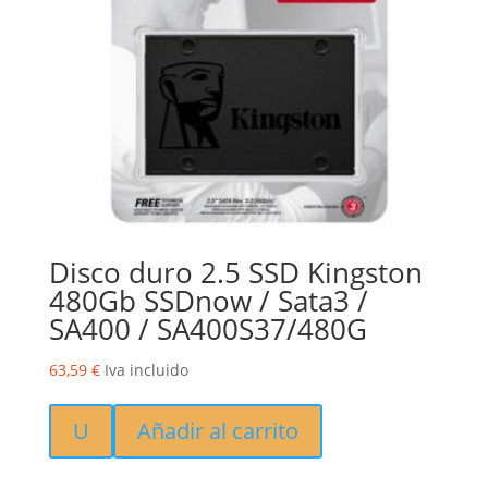
Disco duro 2.5 SSD Kingston
480Gb SSDnow / Sata3 /
SA400 / SA400S37/480G
63,59
€
Iva incluido
U
Añadir al carrito