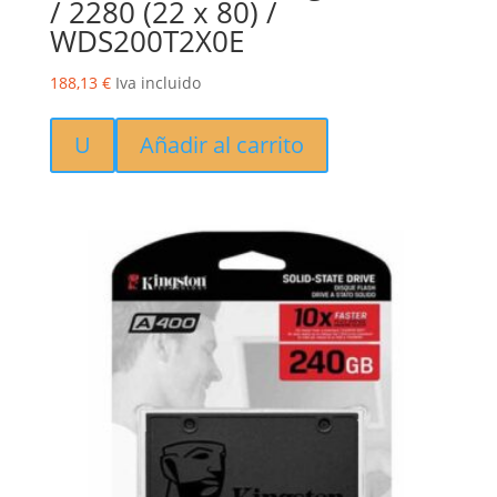
/ 2280 (22 x 80) /
WDS200T2X0E
188,13
€
Iva incluido
U
Añadir al carrito