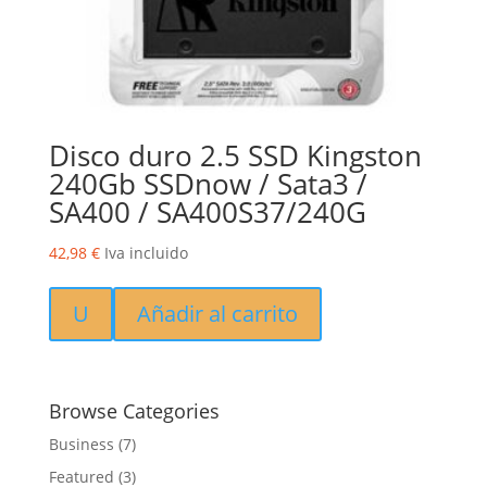
Disco duro 2.5 SSD Kingston
240Gb SSDnow / Sata3 /
SA400 / SA400S37/240G
42,98
€
Iva incluido
U
Añadir al carrito
Browse Categories
Business
(7)
Featured
(3)