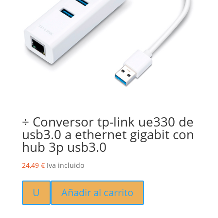
÷ Conversor tp-link ue330 de
usb3.0 a ethernet gigabit con
hub 3p usb3.0
24,49
€
Iva incluido
U
Añadir al carrito