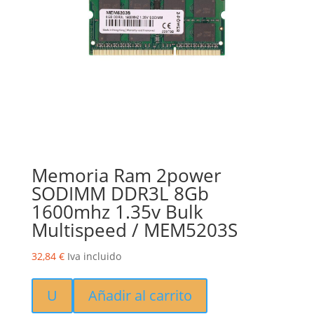
Memoria Ram 2power
SODIMM DDR3L 8Gb
1600mhz 1.35v Bulk
Multispeed / MEM5203S
32,84
€
Iva incluido
U
Añadir al carrito