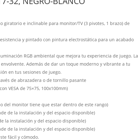
 17-32, NEGRO-BLANCO
CANTIDAD
iratorio e inclinable para monitor/TV (3 pivotes, 1 brazo) de
resistencia y pintado con pintura electrostática para un acabado
luminación RGB ambiental que mejora tu experiencia de juego. La
 envolvente. Además de dar un toque moderno y vibrante a tu
sión en tus sesiones de juego.
través de abrazadera o de tornillo pasante
con VESA de 75×75, 100x100mm)
o del monitor tiene que estar dentro de este rango)
nde de la instalación y del espacio disponible)
 la instalación y del espacio disponible)
e de la instalación y del espacio disponible)
ste fácil y cómodo.