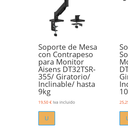
Soporte de Mesa
So
con Contrapeso
So
para Monitor
Mo
Aisens DT32TSR-
DT
355/ Giratorio/
Gi
Inclinable/ hasta
In
9kg
10
19,50
€
Iva incluido
25,
U