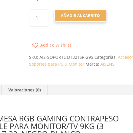
SOPORTE
AÑADIR AL CARRITO
DE
MESA
GAMING
CON
Add To Wishlist
CONTRAPESO
PARA
SKU:
AIS-SOPORTE DT32TSR-295
Categorías:
Accesor
MONITOR
Soportes para PC & Monitor
Marca:
AISENS
AISENS
DT32TSR-
295/
GIRATORIO/
Valoraciones (0)
INCLINABLE/
HASTA
9KG/
CON
 MESA RGB GAMING CONTRAPESO
ILUMINACIÓN
LE PARA MONITOR/TV 9KG (3
RGB