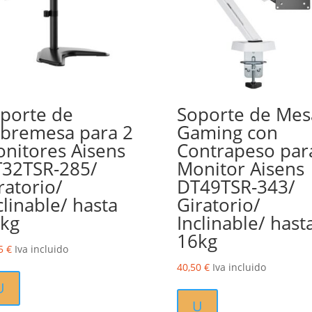
porte de
Soporte de Mes
bremesa para 2
Gaming con
nitores Aisens
Contrapeso par
32TSR-285/
Monitor Aisens
ratorio/
DT49TSR-343/
clinable/ hasta
Giratorio/
kg
Inclinable/ hast
16kg
25
€
Iva incluido
40,50
€
Iva incluido
U
U