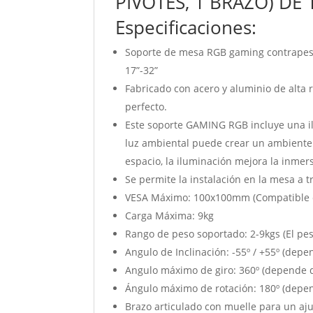
PIVOTES, 1 BRAZO) DE
Especificaciones:
Soporte de mesa RGB gaming contrapeso g
17”-32”
Fabricado con acero y aluminio de alta 
perfecto.
Este soporte GAMING RGB incluye una i
luz ambiental puede crear un ambiente
espacio, la iluminación mejora la inmer
Se permite la instalación en la mesa a 
VESA Máximo: 100x100mm (Compatible 
Carga Máxima: 9kg
Rango de peso soportado: 2-9kgs (El pes
Angulo de Inclinación: -55º / +55º (depe
Angulo máximo de giro: 360º (depende de
Ángulo máximo de rotación: 180º (depend
Brazo articulado con muelle para un aju