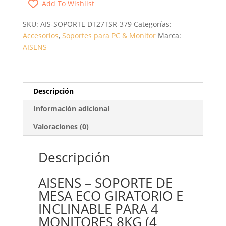
Add To Wishlist
4
MONITORES
SKU:
AIS-SOPORTE DT27TSR-379
Categorías:
Y
Accesorios
,
Soportes para PC & Monitor
Marca:
TV
AISENS
AISENS
DT27TSR-
379/
GIRATORIO/
Descripción
INCLINABLE/
HASTA
Información adicional
8KG
Valoraciones (0)
CANTIDAD
Descripción
AISENS – SOPORTE DE
MESA ECO GIRATORIO E
INCLINABLE PARA 4
MONITORES 8KG (4