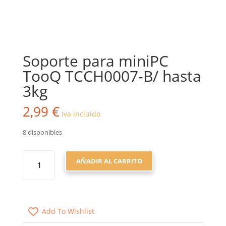
Soporte para miniPC
TooQ TCCH0007-B/ hasta
3kg
2,99
€
Iva incluido
8 disponibles
SOPORTE
AÑADIR AL CARRITO
PARA
MINIPC
TOOQ
TCCH0007-
Add To Wishlist
B/
HASTA