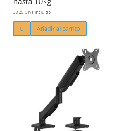
hasta 10kg
38,25
€
Iva incluido
U
Añadir al carrito