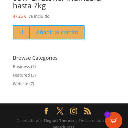
hasta 7kg
47,25
€
Iva incluido
U
Añadir al carrito
Browse Categories
Business
(7)
Featured
(3)
Website
(7)
0
Diseñado por
Elegant Themes
| Desarrollado por
WordPress