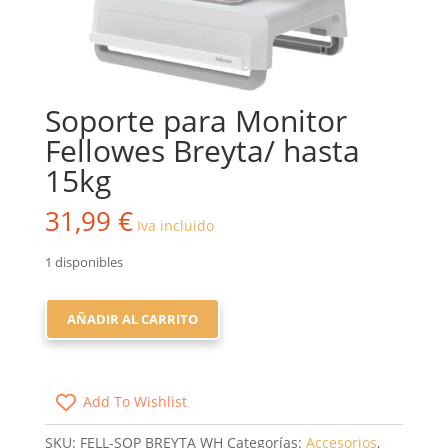
Soporte para Monitor
Fellowes Breyta/ hasta
15kg
31,99
€
Iva incluido
1 disponibles
SOPORTE
AÑADIR AL CARRITO
PARA
MONITOR
FELLOWES
Add To Wishlist
BREYTA/
HASTA
SKU:
FELL-SOP BREYTA WH
Categorías:
Accesorios
,
15KG