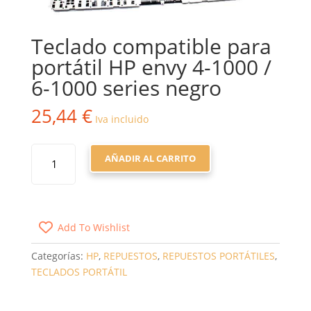
Teclado compatible para
portátil HP envy 4-1000 /
6-1000 series negro
25,44
€
Iva incluido
TECLADO
AÑADIR AL CARRITO
COMPATIBLE
PARA
PORTÁTIL
HP
Add To Wishlist
ENVY
4-
Categorías:
HP
,
REPUESTOS
,
REPUESTOS PORTÁTILES
,
1000
TECLADOS PORTÁTIL
/
6-
1000