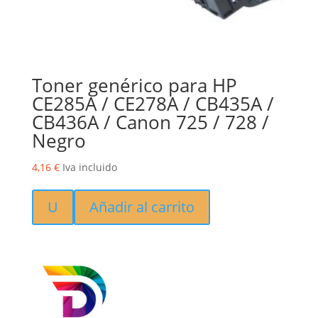
Toner genérico para HP
CE285A / CE278A / CB435A /
CB436A / Canon 725 / 728 /
Negro
4,16
€
Iva incluido
U
Añadir al carrito