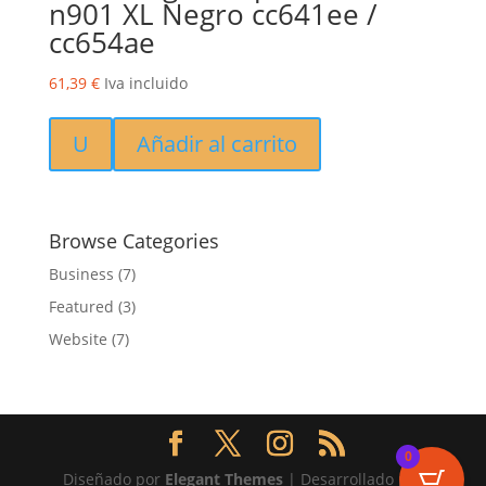
n901 XL Negro cc641ee /
cc654ae
61,39
€
Iva incluido
U
Añadir al carrito
Browse Categories
Business
(7)
Featured
(3)
Website
(7)
0
Diseñado por
Elegant Themes
| Desarrollado por