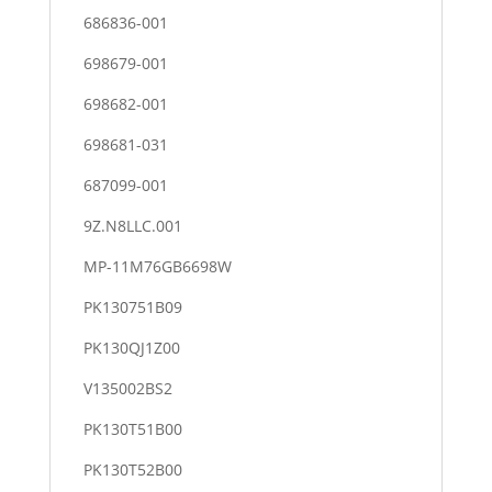
686836-001
698679-001
698682-001
698681-031
687099-001
9Z.N8LLC.001
MP-11M76GB6698W
PK130751B09
PK130QJ1Z00
V135002BS2
PK130T51B00
PK130T52B00