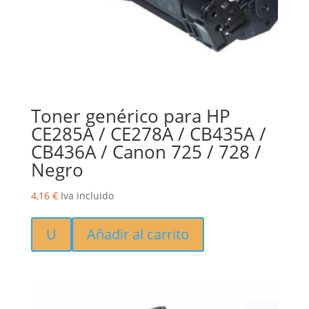
Toner genérico para HP
CE285A / CE278A / CB435A /
CB436A / Canon 725 / 728 /
Negro
4,16
€
Iva incluido
U
Añadir al carrito