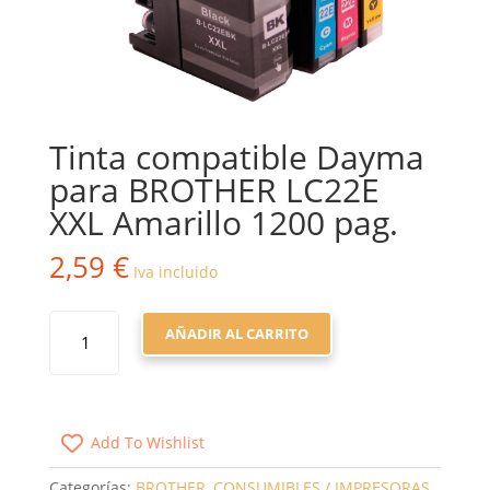
Tinta compatible Dayma
para BROTHER LC22E
XXL Amarillo 1200 pag.
2,59
€
Iva incluido
TINTA
AÑADIR AL CARRITO
COMPATIBLE
DAYMA
PARA
BROTHER
Add To Wishlist
LC22E
XXL
Categorías:
BROTHER
,
CONSUMIBLES / IMPRESORAS
,