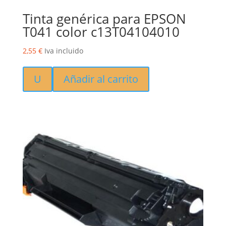
Tinta genérica para EPSON
T041 color c13T04104010
2,55
€
Iva incluido
U
Añadir al carrito