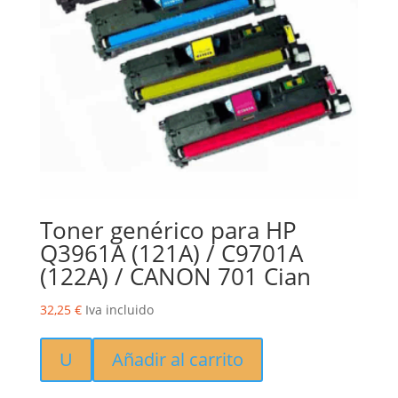
Toner genérico para HP
Q3961A (121A) / C9701A
(122A) / CANON 701 Cian
32,25
€
Iva incluido
U
Añadir al carrito