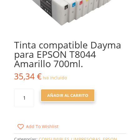
Tinta compatible Dayma
para EPSON T8044
Amarillo 700ml.
35,34
€
Iva incluido
TINTA
AÑADIR AL CARRITO
COMPATIBLE
DAYMA
PARA
EPSON
Add To Wishlist
T8044
AMARILLO
Categorías:
CONSUMIBLES / IMPRESORAS
,
EPSON
,