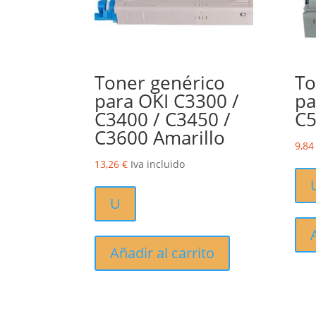
Toner genérico
To
para OKI C3300 /
pa
C3400 / C3450 /
C5
C3600 Amarillo
9,8
13,26
€
Iva incluido
U
Añadir al carrito