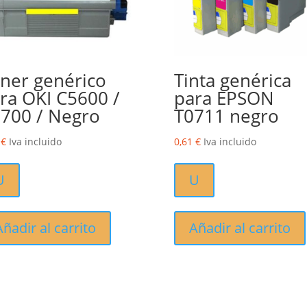
ner genérico
Tinta genérica
ra OKI C5600 /
para EPSON
700 / Negro
T0711 negro
4
€
Iva incluido
0,61
€
Iva incluido
U
U
Añadir al carrito
Añadir al carrito