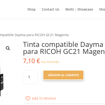
BÚSQUEDA
DE
Shop
Contact Us
Molti – Showcase
Sho
PRODUCTOS
compatible Dayma para RICOH GC21 Magenta
Tinta compatible Dayma
para RICOH GC21 Magen
7,10
€
Iva incluido
TINTA
AÑADIR AL CARRITO
COMPATIBLE
DAYMA
PARA
RICOH
Add To Wishlist
GC21
MAGENTA