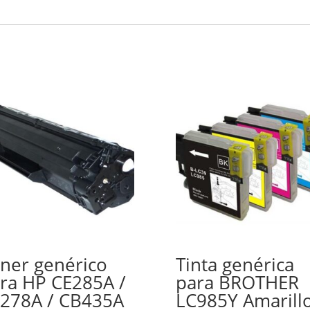
ner genérico
Tinta genérica
ra HP CE285A /
para BROTHER
278A / CB435A
LC985Y Amarill