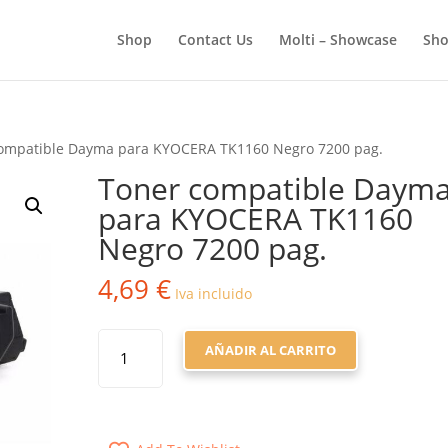
BÚSQUEDA
DE
Shop
Contact Us
Molti – Showcase
Sho
PRODUCTOS
compatible Dayma para KYOCERA TK1160 Negro 7200 pag.
Toner compatible Daym
para KYOCERA TK1160
Negro 7200 pag.
4,69
€
Iva incluido
TONER
AÑADIR AL CARRITO
COMPATIBLE
DAYMA
PARA
KYOCERA