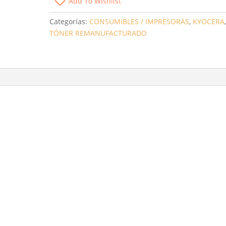
Add To Wishlist
TK1160
NEGRO
Categorías:
CONSUMIBLES / IMPRESORAS
,
KYOCERA
7200
TÓNER REMANUFACTURADO
PAG.
CANTIDAD