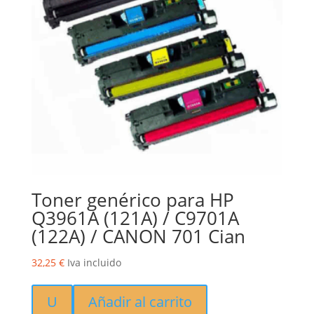
Toner genérico para HP
Q3961A (121A) / C9701A
(122A) / CANON 701 Cian
32,25
€
Iva incluido
U
Añadir al carrito