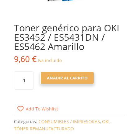
Toner genérico para OKI
ES3452 / ES5431DN /
ES5462 Amarillo
9,60
€
Iva incluido
TONER
AÑADIR AL CARRITO
GENÉRICO
PARA
OKI
ES3452
Add To Wishlist
/
ES5431DN
Categorías:
CONSUMIBLES / IMPRESORAS
,
OKI
,
/
TÓNER REMANUFACTURADO
ES5462
AMARILLO