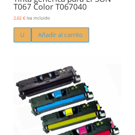
T067 Color T067040
2,02
€
Iva incluido
U
Añadir al carrito