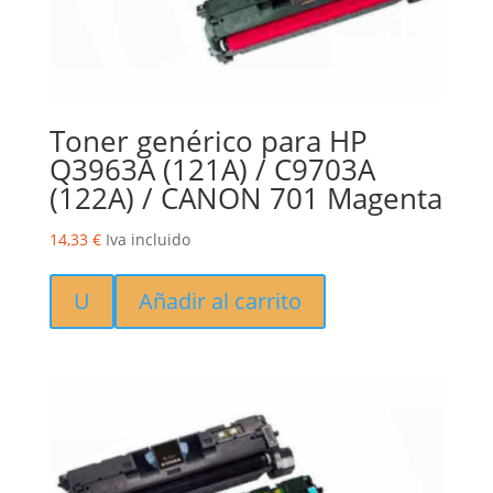
Toner genérico para HP
Q3963A (121A) / C9703A
(122A) / CANON 701 Magenta
14,33
€
Iva incluido
U
Añadir al carrito