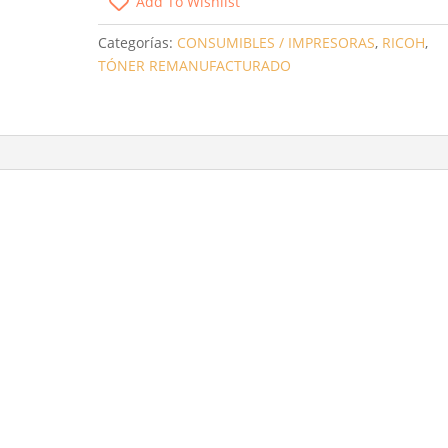
Add To Wishlist
MP-
C3001
Categorías:
CONSUMIBLES / IMPRESORAS
,
RICOH
,
/
TÓNER REMANUFACTURADO
MP-
C3501
NEGRO
CANTIDAD