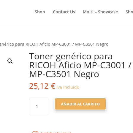
BÚSQUEDA
DE
Shop
Contact Us
Molti – Showcase
Sho
PRODUCTOS
enérico para RICOH Aficio MP-C3001 / MP-C3501 Negro
Toner genérico para
RICOH Aficio MP-C3001 /
MP-C3501 Negro
25,12
€
Iva incluido
TONER
AÑADIR AL CARRITO
GENÉRICO
PARA
RICOH
AFICIO