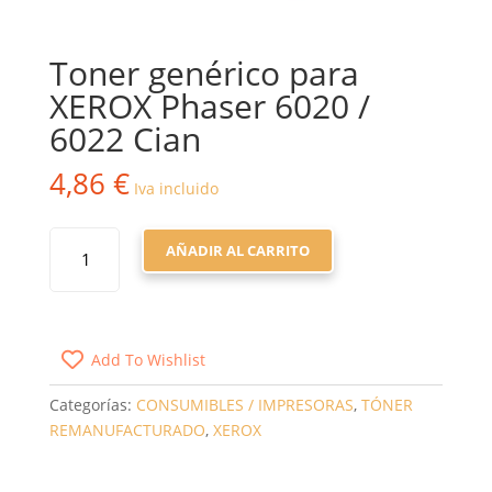
Toner genérico para
XEROX Phaser 6020 /
6022 Cian
4,86
€
Iva incluido
TONER
AÑADIR AL CARRITO
GENÉRICO
PARA
XEROX
PHASER
Add To Wishlist
6020
/
Categorías:
CONSUMIBLES / IMPRESORAS
,
TÓNER
6022
REMANUFACTURADO
,
XEROX
CIAN
CANTIDAD