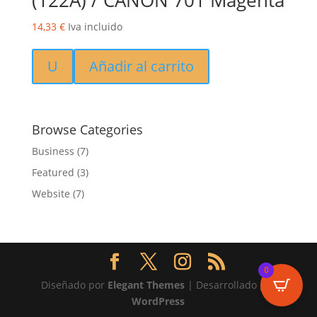
(122A) / CANON 701 Magenta
14,33
€
Iva incluido
U
Añadir al carrito
Browse Categories
Business
(7)
Featured
(3)
Website
(7)
0
Diseñado por
Elegant Themes
| Desarrollado por
WordPress