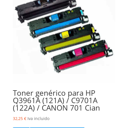
Toner genérico para HP
Q3961A (121A) / C9701A
(122A) / CANON 701 Cian
32,25
€
Iva incluido