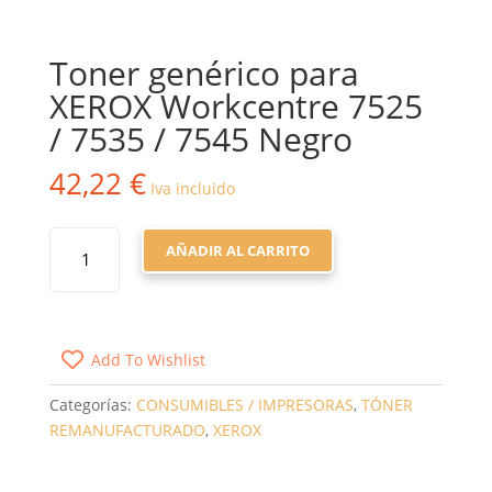
Toner genérico para
XEROX Workcentre 7525
/ 7535 / 7545 Negro
42,22
€
Iva incluido
TONER
AÑADIR AL CARRITO
GENÉRICO
PARA
XEROX
WORKCENTRE
Add To Wishlist
7525
/
Categorías:
CONSUMIBLES / IMPRESORAS
,
TÓNER
7535
REMANUFACTURADO
,
XEROX
/
7545
NEGRO